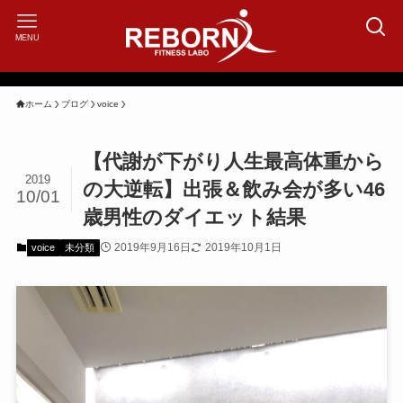
MENU
ホーム
ブログ
voice
【代謝が下がり人生最高体重から
2019
の大逆転】出張＆飲み会が多い46
10/01
歳男性のダイエット結果
2019年9月16日
2019年10月1日
voice
未分類