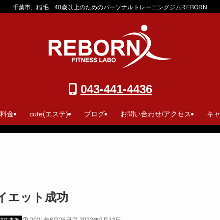
千葉市、稲毛 40歳以上のためのパーソナルトレーニングジムREBORN
043-441-4436
 料金
cute(エステ)
ブログ
お問い合わせ/アクセス
キ
イエット成功