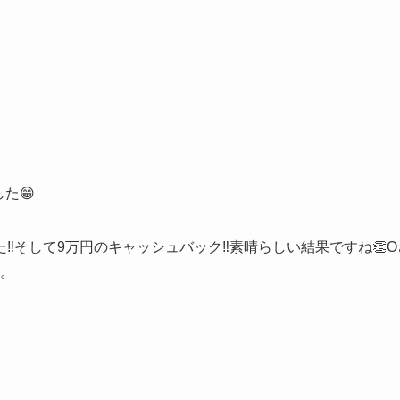
た😁
‼️そして9万円のキャッシュバック‼️素晴らしい結果ですね👏O
。