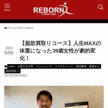
MENU
ホーム
ブログ
voice
【脂肪買取りコース】人生MAXの
2023
体重になった39歳女性が劇的変
5/06
化！
voice
お客さまの声
トレーニング
ファスティング
成功事例
産後太り
脂肪買取り
2023年5月6日