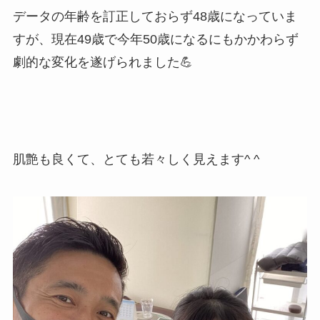
データの年齢を訂正しておらず48歳になっていま
すが、現在49歳で今年50歳になるにもかかわらず
劇的な変化を遂げられました💪
肌艶も良くて、とても若々しく見えます^ ^