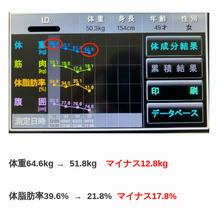
体重64.6kg → 51.8kg
マイナス12.8kg
体脂肪率39.6% → 21.8%
マイナス17.8%