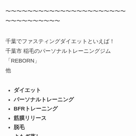
〜〜〜〜〜〜〜〜〜〜〜〜〜〜〜〜〜〜〜〜〜〜
〜〜〜〜〜〜〜〜〜〜
千葉でファスティングダイエットといえば！
千葉市 稲毛のパーソナルトレーニングジム
「REBORN」
他
ダイエット
パーソナルトレーニング
BFRトレーニング
筋膜リリース
脱毛