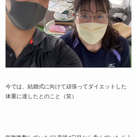
今では、結婚式に向けて頑張ってダイエットした
体重に達したとのこと（笑）