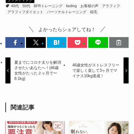
ファスティング
40代
50代
BFRトレーニング
fasting
お客様の声
アラフィフ
アラフィフダイエット
パーソナルトレーニング
稲毛
よかったらシェアしてね！
夏までにコロナ太りを解消
46歳女性がストレスフリー
させたいあなたへ！(46歳
で楽しく楽して3ヶ月でマ
女性がたった２ヶ月でー
イナス10kg達成！
8.1kg)
関連記事