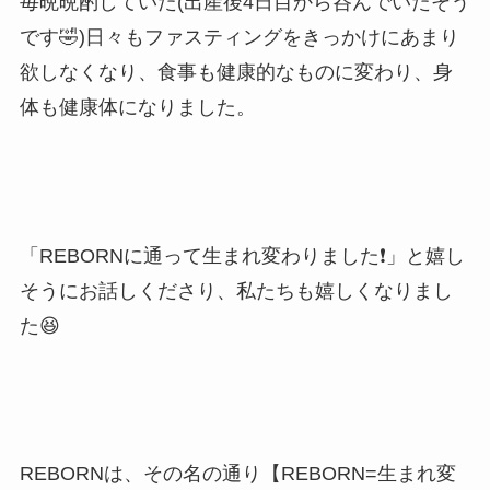
毎晩晩酌していた(出産後4日目から呑んでいたそう
です🤣)日々もファスティングをきっかけにあまり
欲しなくなり、食事も健康的なものに変わり、身
体も健康体になりました。
「REBORNに通って生まれ変わりました❗️」と嬉し
そうにお話しくださり、私たちも嬉しくなりまし
た😆
REBORNは、その名の通り【REBORN=生まれ変