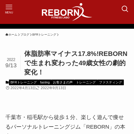
MENU
ホーム
ブログ
BFRトレーニング
体脂肪率マイナス17.8%!REBORN
2022
で生まれ変わった49歳女性の劇的
9/13
変化！
BFRトレーニング
fasting
お客さまの声
トレーニング
ファスティング
2022年4月13日
2022年9月13日
千葉市・稲毛駅から徒歩１分、楽しく遊んで痩せ
るパーソナルトレーニングジム「REBORN」の本