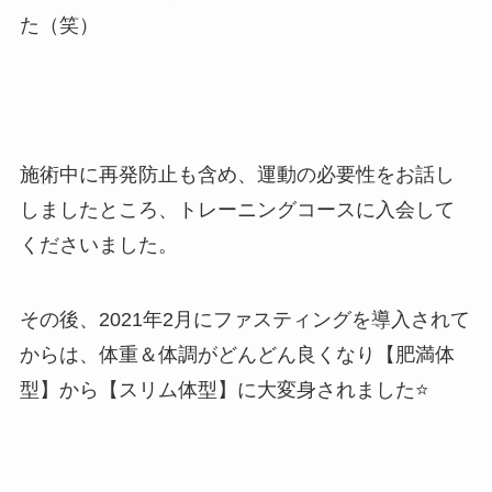
た（笑）
施術中に再発防止も含め、運動の必要性をお話し
しましたところ、トレーニングコースに入会して
くださいました。
その後、2021年2月にファスティングを導入されて
からは、体重＆体調がどんどん良くなり【肥満体
型】から【スリム体型】に大変身されました⭐️