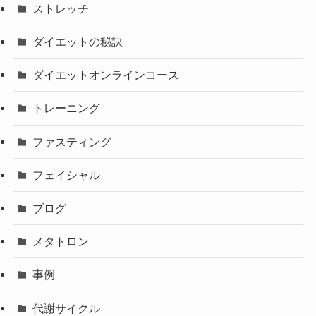
ストレッチ
ダイエットの秘訣
ダイエットオンラインコース
トレーニング
ファスティング
フェイシャル
ブログ
メタトロン
事例
代謝サイクル