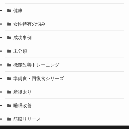
健康
女性特有の悩み
成功事例
未分類
機能改善トレーニング
準備食・回復食シリーズ
産後太り
睡眠改善
筋膜リリース