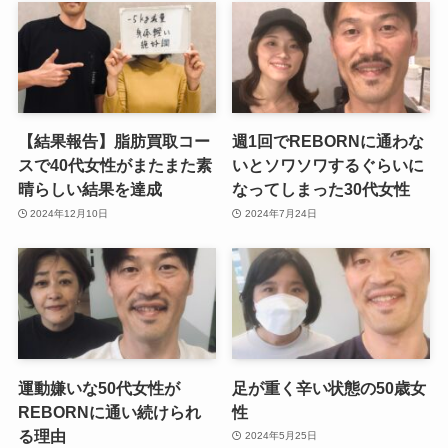
【結果報告】脂肪買取コー
週1回でREBORNに通わな
スで40代女性がまたまた素
いとソワソワするぐらいに
晴らしい結果を達成
なってしまった30代女性
2024年12月10日
2024年7月24日
運動嫌いな50代女性が
足が重く辛い状態の50歳女
REBORNに通い続けられ
性
る理由
2024年5月25日