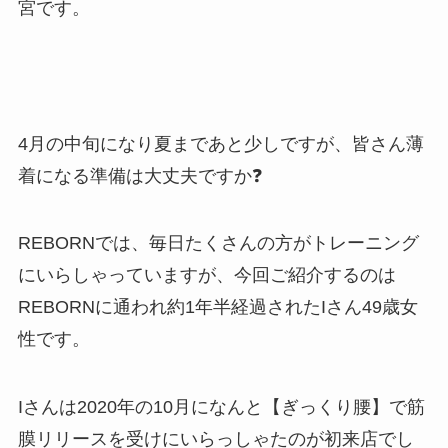
宮です。
4月の中旬になり夏まであと少しですが、皆さん薄
着になる準備は大丈夫ですか❓
REBORNでは、毎日たくさんの方がトレーニング
にいらしゃっていますが、今回ご紹介するのは
REBORNに通われ約1年半経過されたIさん49歳女
性です。
Iさんは2020年の10月になんと【ぎっくり腰】で筋
膜リリースを受けにいらっしゃたのが初来店でし