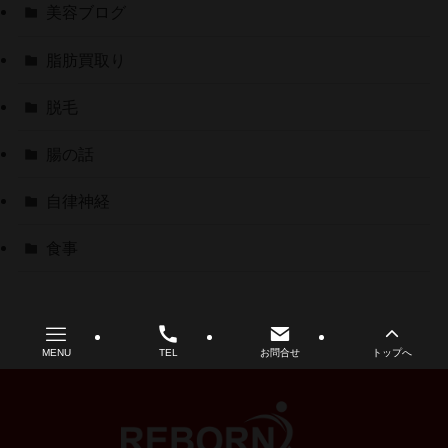
美容ブログ
脂肪買取り
脱毛
腸の話
自律神経
食事
MENU
TEL
お問合せ
トップへ