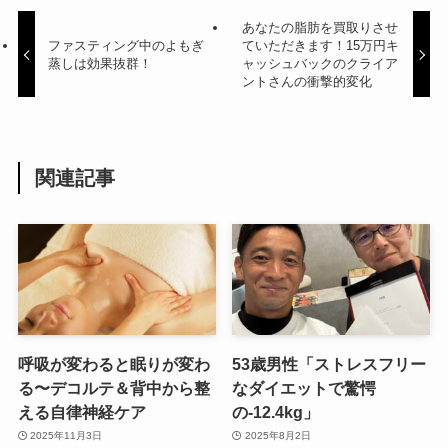
あなたの脂肪を買取りさせ
ファスティング中のよもぎ
ていただきます！15万円キ
蒸しは効果抜群！
ャッシュバックのクライア
ントさんの衝撃的変化
関連記事
呼吸が変わると眠りが変わ
53歳男性「ストレスフリー
る〜デコルテ＆背中から整
なダイエットで驚愕
える自律神経ケア
の-12.4kg」
2025年11月3日
2025年8月2日