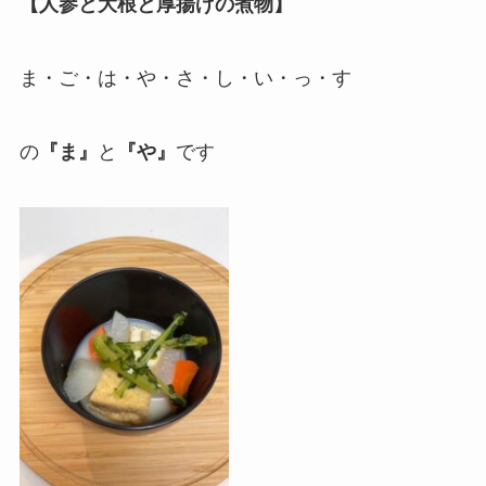
【人参と大根と厚揚げの煮物】
ま・ご・は・や・さ・し・い・っ・す
の
『ま』
と
『や』
です