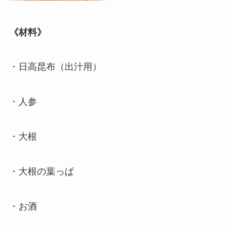
《材料》
・日高昆布（出汁用）
・人参
・大根
・大根の葉っぱ
・お酒