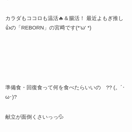
カラダもココロも温活🔥＆腸活！ 最近よもぎ推し
👍の「REBORN」の宮﨑です(*‘ω‘ *)
準備食・回復食って何を食べたらいいの ?? (。´･
ω･)?
献立が面倒くさいっっ💦