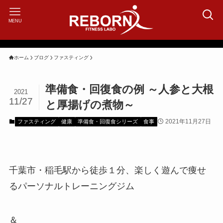
MENU
ホーム
ブログ
ファスティング
準備食・回復食の例 ～人参と大根
2021
11/27
と厚揚げの煮物～
2021年11月27日
ファスティング
健康
準備食・回復食シリーズ
食事
千葉市・稲毛駅から徒歩１分、楽しく遊んで痩せ
るパーソナルトレーニングジム
＆